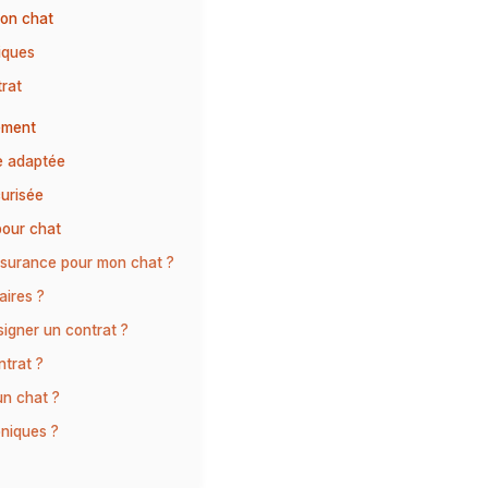
son chat
fiques
trat
lement
le adaptée
curisée
pour chat
assurance pour mon chat ?
aires ?
 signer un contrat ?
ntrat ?
un chat ?
oniques ?