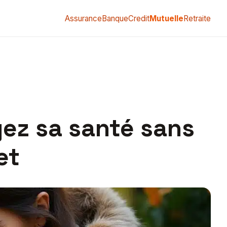
Assurance
Banque
Credit
Mutuelle
Retraite
gez sa santé sans
et