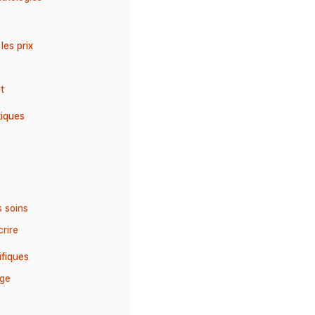
les prix
t
tiques
s soins
crire
ifiques
rge