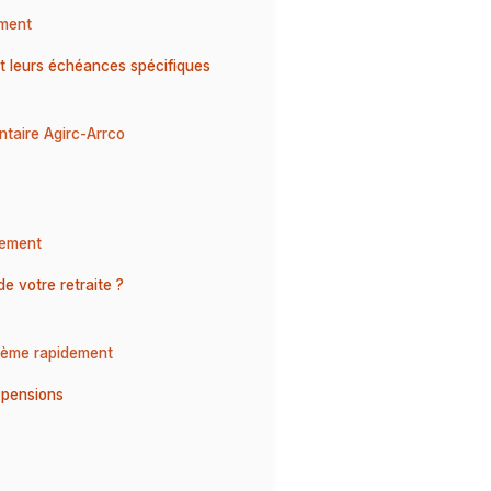
ement
et leurs échéances spécifiques
taire Agirc-Arrco
sement
e votre retraite ?
lème rapidement
 pensions