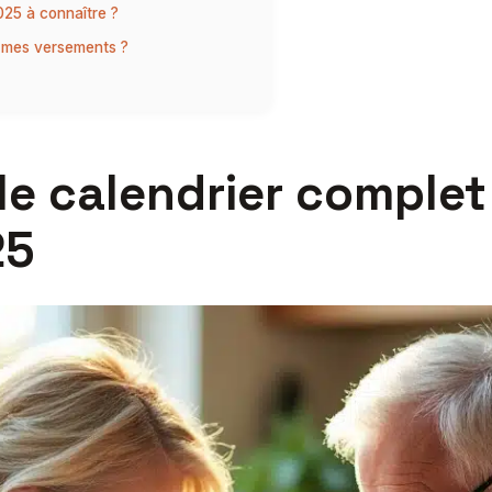
025 à connaître ?
e mes versements ?
le calendrier comple
25